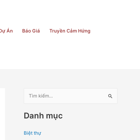
Dự Án
Báo Giá
Truyền Cảm Hứng
T
ì
Danh mục
m
k
Biệt thự
i