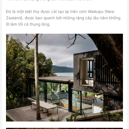
Đó là một biệt thự được cải tạo lại trên vịnh Waikopu (New
Zealand), được bao quanh bởi những rặng cây lâu năm khổng
lồ làm tối cả thung lũng.