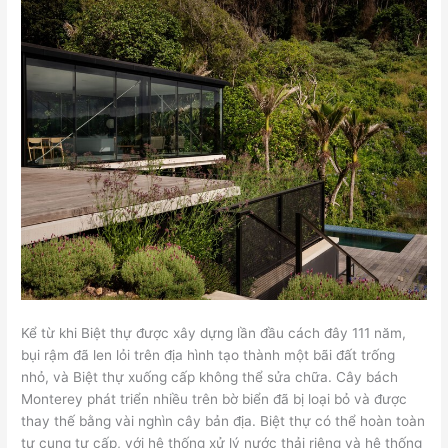
Kể từ khi Biệt thự được xây dựng lần đầu cách đây 111 năm,
bụi rậm đã len lỏi trên địa hình tạo thành một bãi đất trống
nhỏ, và Biệt thự xuống cấp không thể sửa chữa. Cây bách
Monterey phát triển nhiều trên bờ biển đã bị loại bỏ và được
thay thế bằng vài nghìn cây bản địa. Biệt thự có thể hoàn toàn
tự cung tự cấp, với hệ thống xử lý nước thải riêng và hệ thống