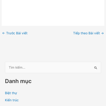
←
Trước Bài viết
Tiếp theo Bài viết
→
T
ì
Danh mục
m
k
Biệt thự
i
Kiến trúc
ế