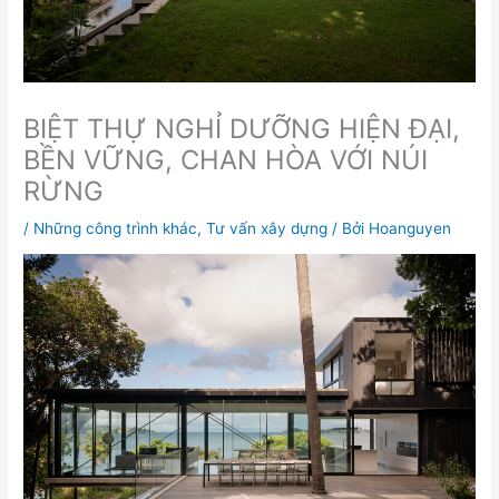
BIỆT THỰ NGHỈ DƯỠNG HIỆN ĐẠI,
BỀN VỮNG, CHAN HÒA VỚI NÚI
RỪNG
/
Những công trình khác
,
Tư vấn xây dựng
/ Bởi
Hoanguyen