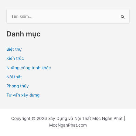
T
ì
Danh mục
m
k
Biệt thự
i
Kiến trúc
ế
m
Những công trình khác
:
Nội thất
Phong thủy
Tư vấn xây dựng
Copyright © 2026 xây Dựng và Nội Thất Mộc Ngân Phát |
MocNganPhat.com