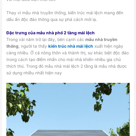
Thay vì mẫu nhà truyền thống, kiến trúc mái lệch mang đến
dấu ấn độc đáo thông qua sự phá cách mới lạ.
Đặc trưng của mẫu nhà phố 2 tầng mái lệch
Trong vài năm trở lại đây, bên cạnh các
mẫu nhà truyền
thống
, người ta thấy
kiến trúc nhà mái lệch
xuất hiện ngày
càng nhiều. Ở cả nông thôn và thành thị, sự khác biệt độc đáo
trong cách tạo điểm nhấn cho mái nhà khiến nhiều gia chủ
thích thú. Trong đó mẫu nhà mái lệch 2 tầng là mẫu nhà được
sử dụng nhiều nhất hiện nay