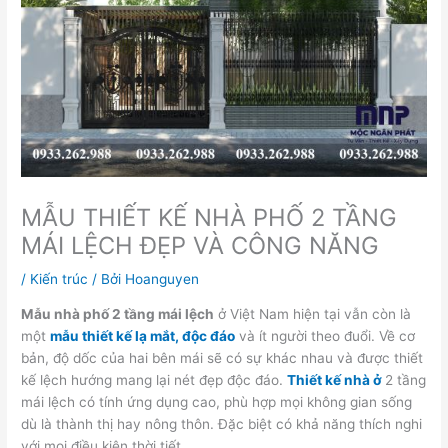
MẪU THIẾT KẾ NHÀ PHỐ 2 TẦNG
MÁI LỆCH ĐẸP VÀ CÔNG NĂNG
/
Kiến trúc
/ Bởi
Hoanguyen
Mẫu nhà phố 2 tầng mái lệch
ở Việt Nam hiện tại vẫn còn là
một
mẫu thiết kế lạ mắt, độc đáo
và ít người theo đuổi. Về cơ
bản, độ dốc của hai bên mái sẽ có sự khác nhau và được thiết
kế lệch hướng mang lại nét đẹp độc đáo.
Thiết kế nhà ở
2 tầng
mái lệch có tính ứng dụng cao, phù hợp mọi không gian sống
dù là thành thị hay nông thôn. Đặc biệt có khả năng thích nghi
với mọi điều kiện thời tiết.