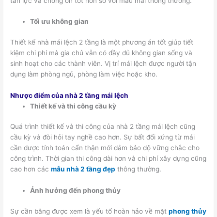
tán lực và chống ồn tốt hơn so với mẫu mái thông thường.
Tối ưu không gian
Thiết kế nhà mái lệch 2 tầng là một phương án tốt giúp tiết
kiệm chi phí mà gia chủ vẫn có đầy đủ không gian sống và
sinh hoạt cho các thành viên. Vị trí mái lệch được người tận
dụng làm phòng ngủ, phòng làm việc hoặc kho.
Nhược điểm của nhà 2 tầng mái lệch
Thiết kế và thi công cầu kỳ
Quá trình thiết kế và thi công của nhà 2 tầng mái lệch cũng
cầu kỳ và đòi hỏi tay nghề cao hơn. Sự bất đối xứng từ mái
cần được tính toán cẩn thận mới đảm bảo độ vững chắc cho
công trình. Thời gian thi công dài hơn và chi phí xây dựng cũng
cao hơn các
mẫu nhà 2 tầng đẹp
thông thường.
Ảnh hưởng đến phong thủy
Sự cần bằng được xem là yếu tố hoàn hảo về mặt
phong thủy