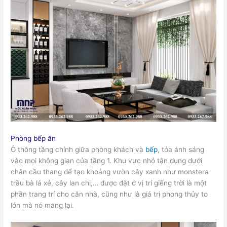
Phòng bếp ăn
Ô thông tầng chính giữa phòng khách và
bếp
, tỏa ánh sáng
vào mọi không gian của tầng 1. Khu vực nhỏ tận dụng dưới
chân cầu thang để tạo khoảng vườn cây xanh như monstera
trầu bà lá xẻ, cây lan chi,… được đặt ở vị trí giếng trời là một
phần trang trí cho căn nhà, cũng như là giá trị phong thủy to
lớn mà nó mang lại.