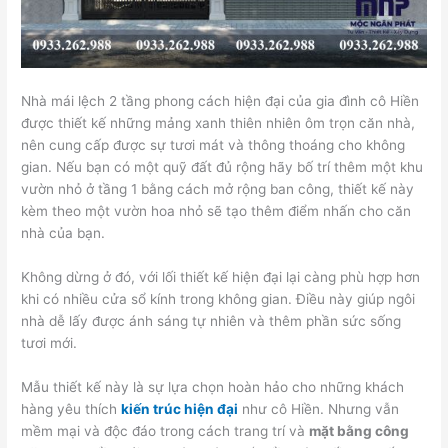
Nhà mái lệch 2 tầng phong cách hiện đại của gia đình cô Hiền
được thiết kế những mảng xanh thiên nhiên ôm trọn căn nhà,
nên cung cấp được sự tươi mát và thông thoáng cho không
gian. Nếu bạn có một quỹ đất đủ rộng hãy bố trí thêm một khu
vườn nhỏ ở tầng 1 bằng cách mở rộng ban công, thiết kế này
kèm theo một vườn hoa nhỏ sẽ tạo thêm điểm nhấn cho căn
nhà của bạn.
Không dừng ở đó, với lối thiết kế hiện đại lại càng phù hợp hơn
khi có nhiều cửa sổ kính trong không gian. Điều này giúp ngôi
nhà dễ lấy được ánh sáng tự nhiên và thêm phần sức sống
tươi mới.
Mẫu thiết kế này là sự lựa chọn hoàn hảo cho những khách
hàng yêu thích
kiến trúc hiện đại
như cô Hiền. Nhưng vẫn
mềm mại và độc đáo trong cách trang trí và
mặt bằng công