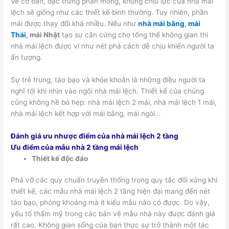
Về cơ bản, đặc trưng phần móng, khung chịu lực của nhà mái
lệch sẽ giống như các thiết kế bình thường. Tuy nhiên, phần
mái được thay đổi khá nhiều. Nếu như
nhà mái bằng
,
mái
Thái
, mái Nhật
tạo sự cân cứng cho tổng thể không gian thì
nhà mái lệch được ví như nét phá cách dễ chịu khiến người ta
ấn tượng.
Sự trẻ trung, táo bạo và khỏe khoắn là những điều người ta
nghĩ tới khi nhìn vào ngôi nhà mái lệch. Thiết kế của chúng
cũng không hề bó hẹp: nhà mái lệch 2 mái, nhà mái lệch 1 mái,
nhà mái lệch kết hợp với mái bằng, mái ngói…
Đánh giá ưu nhược điểm của nhà mái lệch 2 tầng
Ưu điểm của mẫu nhà 2 tầng mái lệch
Thiết kế độc đáo
Phá vỡ các quy chuẩn truyền thống trong quy tắc đối xứng khi
thiết kế, các mẫu nhà mái lệch 2 tầng hiện đại mang đến nét
táo bạo, phóng khoáng mà ít kiểu mẫu nào có được. Do vậy,
yếu tố thẩm mỹ trong các bản vẽ mẫu nhà này được đánh giá
rất cao. Không gian sống của bạn thực sự trở thành một tác