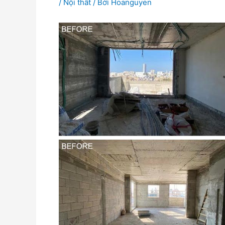
/
Nội thất
/ Bởi
Hoanguyen