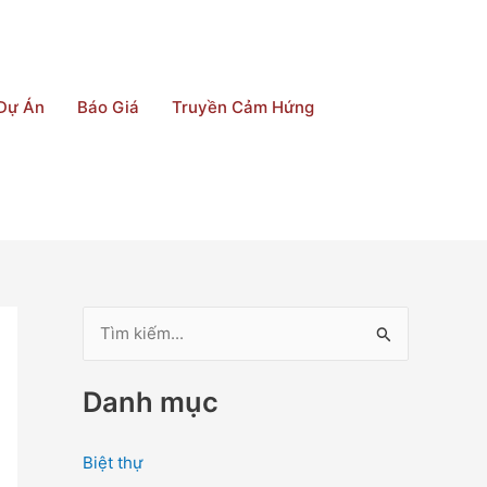
Dự Án
Báo Giá
Truyền Cảm Hứng
T
ì
Danh mục
m
k
Biệt thự
i