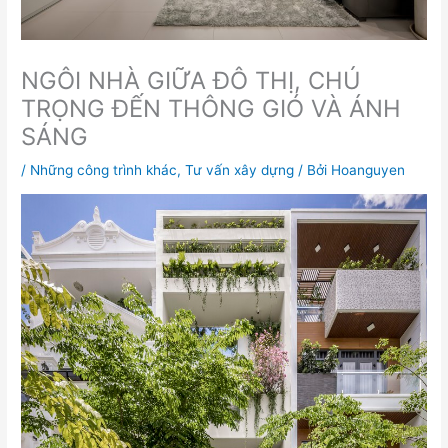
NGÔI NHÀ GIỮA ĐÔ THỊ, CHÚ
TRỌNG ĐẾN THÔNG GIÓ VÀ ÁNH
SÁNG
/
Những công trình khác
,
Tư vấn xây dựng
/ Bởi
Hoanguyen