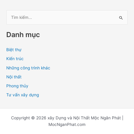
T
ì
Danh mục
m
k
Biệt thự
i
Kiến trúc
ế
m
Những công trình khác
:
Nội thất
Phong thủy
Tư vấn xây dựng
Copyright © 2026 xây Dựng và Nội Thất Mộc Ngân Phát |
MocNganPhat.com