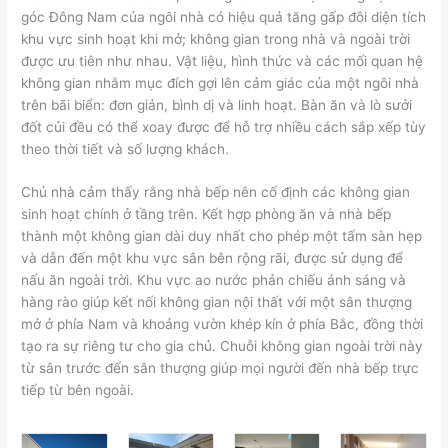
góc Đông Nam của ngôi nhà có hiệu quả tăng gấp đôi diện tích
khu vực sinh hoạt khi mở; không gian trong nhà và ngoài trời
được ưu tiên như nhau. Vật liệu, hình thức và các mối quan hệ
không gian nhằm mục đích gợi lên cảm giác của một ngôi nhà
trên bãi biển: đơn giản, bình dị và linh hoạt. Bàn ăn và lò sưởi
đốt củi đều có thể xoay được để hỗ trợ nhiều cách sắp xếp tùy
theo thời tiết và số lượng khách.
Chủ nhà cảm thấy rằng nhà bếp nên cố định các không gian
sinh hoạt chính ở tầng trên. Kết hợp phòng ăn và nhà bếp
thành một không gian dài duy nhất cho phép một tấm sàn hẹp
và dẫn đến một khu vực sân bên rộng rãi, được sử dụng để
nấu ăn ngoài trời. Khu vực ao nước phản chiếu ánh sáng và
hàng rào giúp kết nối không gian nội thất với một sân thượng
mở ở phía Nam và khoảng vườn khép kín ở phía Bắc, đồng thời
tạo ra sự riêng tư cho gia chủ. Chuỗi không gian ngoài trời này
từ sân trước đến sân thượng giúp mọi người đến nhà bếp trực
tiếp từ bên ngoài.