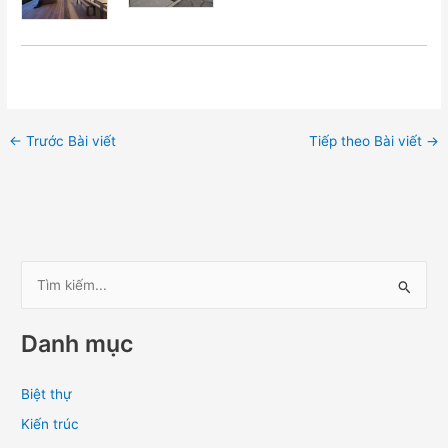
←
Trước Bài viết
Tiếp theo Bài viết
→
T
ì
Danh mục
m
k
Biệt thự
i
Kiến trúc
ế