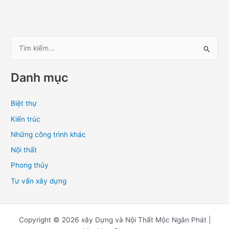
T
ì
Danh mục
m
k
Biệt thự
i
Kiến trúc
ế
m
Những công trình khác
:
Nội thất
Phong thủy
Tư vấn xây dựng
Copyright © 2026 xây Dựng và Nội Thất Mộc Ngân Phát |