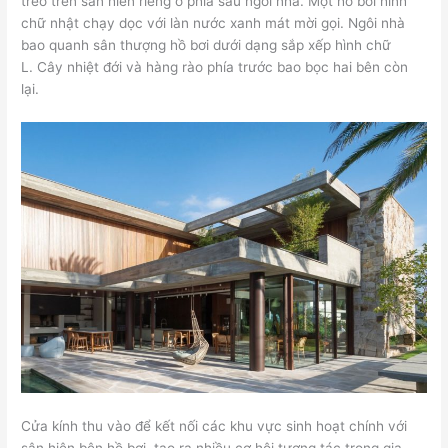
treo trên sân hiên riêng ở phía sau ngôi nhà. Một hồ bơi hình
chữ nhật chạy dọc với làn nước xanh mát mời gọi. Ngôi nhà
bao quanh sân thượng hồ bơi dưới dạng sắp xếp hình chữ
L. Cây nhiệt đới và hàng rào phía trước bao bọc hai bên còn
lại.
Cửa kính thu vào để kết nối các khu vực sinh hoạt chính với
sân hiên bên hồ bơi, tạo ra nhiều cơ hội tương tác trong gia