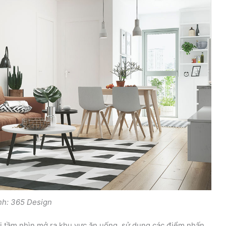
nh: 365 Design
ới tầm nhìn mở ra khu vực ăn uống, sử dụng các điểm nhấn