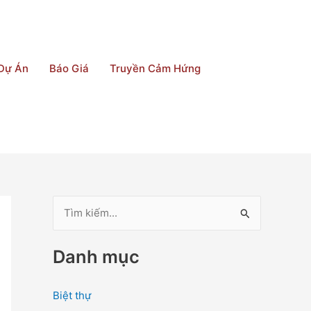
Dự Án
Báo Giá
Truyền Cảm Hứng
T
ì
Danh mục
m
k
Biệt thự
i