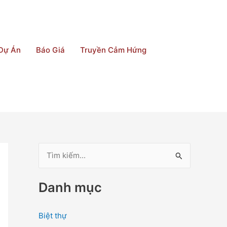
Dự Án
Báo Giá
Truyền Cảm Hứng
T
ì
Danh mục
m
k
Biệt thự
i