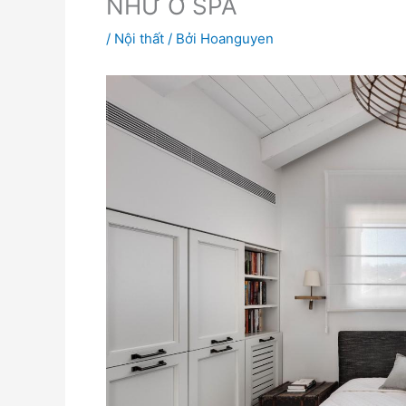
NHƯ Ở SPA
/
Nội thất
/ Bởi
Hoanguyen