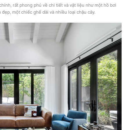
chính, rất phong phú về chi tiết và vật liệu như một hồ bơi
 đẹp, một chiếc ghế dài và nhiều loại chậu cây.