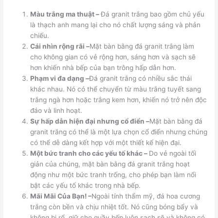
Màu trắng ma thuật –
Đá granit trắng bao gồm chủ yếu
là thạch anh mang lại cho nó chất lượng sáng và phản
chiếu.
Cái nhìn rộng rãi –
Mặt bàn bằng đá granit trắng làm
cho không gian có vẻ rộng hơn, sáng hơn và sạch sẽ
hơn khiến nhà bếp của bạn trông hấp dẫn hơn.
Phạm vi đa dạng –
Đá granit trắng có nhiều sắc thái
khác nhau. Nó có thể chuyển từ màu trắng tuyết sang
trắng ngà hơn hoặc trắng kem hơn, khiến nó trở nên độc
đáo và linh hoạt.
Sự hấp dẫn hiện đại nhưng cổ điển –
Mặt bàn bằng đá
granit trắng có thể là một lựa chọn cổ điển nhưng chúng
có thể dễ dàng kết hợp với một thiết kế hiện đại.
Một bức tranh cho các yếu tố khác –
Do vẻ ngoài tối
giản của chúng, mặt bàn bằng đá granit trắng hoạt
động như một bức tranh trống, cho phép bạn làm nổi
bật các yếu tố khác trong nhà bếp.
Mãi Mãi Của Bạn! –
Ngoài tính thẩm mỹ, đá hoa cương
trắng còn bền và chịu nhiệt tốt. Nó cũng bóng bẩy và
không bị rổ, giữ cho quầy bếp luôn sạch sẽ và không có