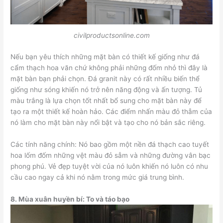
civilproductsonline.com
Nếu bạn yêu thích những mặt bàn có thiết kế giống như đá
cẩm thạch hoa văn chứ không phải những đốm nhỏ thì đây là
mặt bàn bạn phải chọn. Đá granit này có rất nhiều biến thể
giống như sóng khiến nó trở nên năng động và ấn tượng. Tủ
màu trắng là lựa chọn tốt nhất bổ sung cho mặt bàn này để
tạo ra một thiết kế hoàn hảo. Các điểm nhấn màu đỏ thẫm của
nó làm cho mặt bàn này nổi bật và tạo cho nó bản sắc riêng.
Các tính năng chính: Nó bao gồm một nền đá thạch cao tuyết
hoa lốm đốm những vệt màu đỏ sẫm và những đường vân bạc
phong phú. Vẻ đẹp tuyệt vời của nó luôn khiến nó luôn có nhu
cầu cao ngay cả khi nó nằm trong mức giá trung bình.
8.
Mùa xuân huyền bí: To và táo bạo