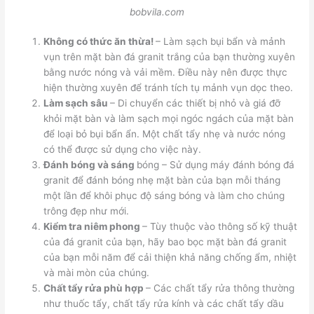
bobvila.com
Không có thức ăn thừa!
– Làm sạch bụi bẩn và mảnh
vụn trên mặt bàn đá granit trắng của bạn thường xuyên
bằng nước nóng và vải mềm. Điều này nên được thực
hiện thường xuyên để tránh tích tụ mảnh vụn dọc theo.
Làm sạch sâu
– Di chuyển các thiết bị nhỏ và giá đỡ
khỏi mặt bàn và làm sạch mọi ngóc ngách của mặt bàn
để loại bỏ bụi bẩn ẩn. Một chất tẩy nhẹ và nước nóng
có thể được sử dụng cho việc này.
Đánh bóng và sáng
bóng – Sử dụng máy đánh bóng đá
granit để đánh bóng nhẹ mặt bàn của bạn mỗi tháng
một lần để khôi phục độ sáng bóng và làm cho chúng
trông đẹp như mới.
Kiểm tra niêm phong
– Tùy thuộc vào thông số kỹ thuật
của đá granit của bạn, hãy bao bọc mặt bàn đá granit
của bạn mỗi năm để cải thiện khả năng chống ẩm, nhiệt
và mài mòn của chúng.
Chất tẩy rửa phù hợp
– Các chất tẩy rửa thông thường
như thuốc tẩy, chất tẩy rửa kính và các chất tẩy dầu