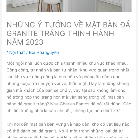
NHỮNG Ý TƯỞNG VỀ MẶT BÀN ĐÁ
GRANITE TRẮNG THỊNH HÀNH
NĂM 2023
/
Nội thất
/ Bởi
Hoanguyen
Một ngôi nhà luôn được chia thành nhiều khu vực khác nhau.
Công cộng, tư nhân và bán tư nhân. Khu vực quan trọng nhất
sau khu vực công cộng là nhà bếp và phòng ăn dành cho
những cuộc trò chuyện vui vẻ, thân mật. Đây là những không
gian mà khách của bạn sẽ chú ý, vậy tại sao không làm cho
nó trông hợp thời trang hơn mà vẫn sang trọng với mặt bàn
bằng đá granit trắng? Như Charles Eames đã nói rất đúng “Các
chi tiết không phải là các chi tiết, chúng tạo nên thiết kế.”
Khi nói đến mặt bàn bền vững và hấp dẫn, khó có vật liệu nào
có thể đánh bại đá granit. Nó là một trong những loại đá tự
nhiên cứng nhất hiện có, với khả năng chống trầy xước và sứt