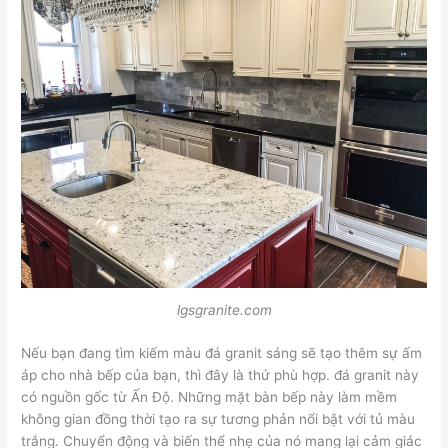
lgsgranite.com
Nếu bạn đang tìm kiếm màu đá granit sáng sẽ tạo thêm sự ấm
áp cho nhà bếp của bạn, thì đây là thứ phù hợp. đá granit này
có nguồn gốc từ Ấn Độ. Những mặt bàn bếp này làm mềm
không gian đồng thời tạo ra sự tương phản nổi bật với tủ màu
trắng. Chuyển động và biến thể nhẹ của nó mang lại cảm giác