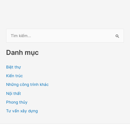
T
ì
Danh mục
m
k
Biệt thự
i
Kiến trúc
ế
m
Những công trình khác
:
Nội thất
Phong thủy
Tư vấn xây dựng