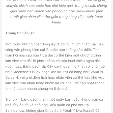
Versa H của VARIO và Phao của Steelcase (ảnh trên và giữa)
khuyến khích các cuộc họp nhỏ hiệu quả, trong khi các không
gian dành cho khách văn phòng như tại Servicenow (ảnh
dưới) giúp nhân viên thư giãn trong công việc. Ảnh: Yoav
Peled
Thông tin liên lạc
Một trong những hoạt động lấy đi động lực lớn nhất của cuộc
sống văn phòng hiện đại là cuộc họp không cần thiết. Thời
gian hội họp sau bữa trưa dài có thể biến một chương trình
làm việc kéo dài 15 phút thành cả một buổi chiều ngáp dài
ngột ngạt. Bằng cách lấp đầy cảnh quan nội thất với chỗ ngồi
như Steelcase’s Buoy hoặc kho lưu trữ đa năng như VARIO’s
Versa H, với ghế đệm tích hợp, nhân viên có thể vào khu vực
làm việc của nhau hoặc nhóm lại với nhau để cập nhật thông
tin một cách nhanh chóng và thân mật .
Trong khi bằng cách thêm một quầy bar hoặc không gian cà
phê đầy ắp đồ và chỗ ngồi kiểu quán cà phê như tại
Servicenow, không gian làm việc ở Petah Tikva (Israel) đã