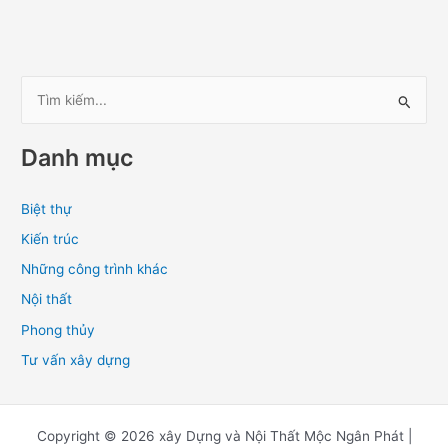
T
ì
Danh mục
m
k
Biệt thự
i
Kiến trúc
ế
m
Những công trình khác
:
Nội thất
Phong thủy
Tư vấn xây dựng
Copyright © 2026 xây Dựng và Nội Thất Mộc Ngân Phát |