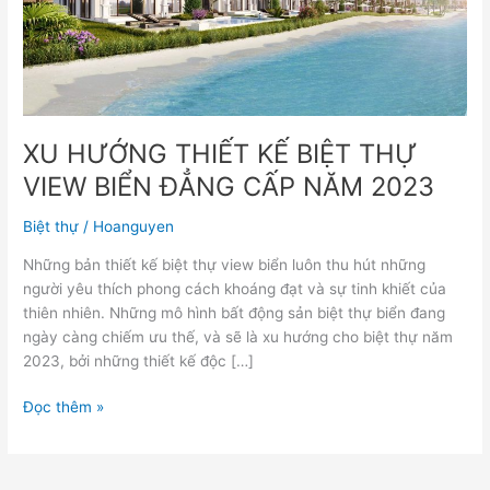
VIEW
BIỂN
ĐẲNG
CẤP
NĂM
2023
XU HƯỚNG THIẾT KẾ BIỆT THỰ
VIEW BIỂN ĐẲNG CẤP NĂM 2023
Biệt thự
/
Hoanguyen
Những bản thiết kế biệt thự view biển luôn thu hút những
người yêu thích phong cách khoáng đạt và sự tinh khiết của
thiên nhiên. Những mô hình bất động sản biệt thự biển đang
ngày càng chiếm ưu thế, và sẽ là xu hướng cho biệt thự năm
2023, bởi những thiết kế độc […]
Đọc thêm »