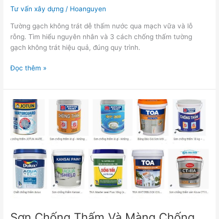
Tư vấn xây dựng
/
Hoanguyen
Tường gạch không trát dễ thấm nước qua mạch vữa và lỗ
rỗng. Tìm hiểu nguyên nhân và 3 cách chống thấm tường
gạch không trát hiệu quả, đúng quy trình.
Đọc thêm »
Sơn
Chống
Thấm
Và
Màng
Chống
Thấm
Khác
Nhau
Thế
Nào?
Sơn Chống Thấm Và Màng Chống