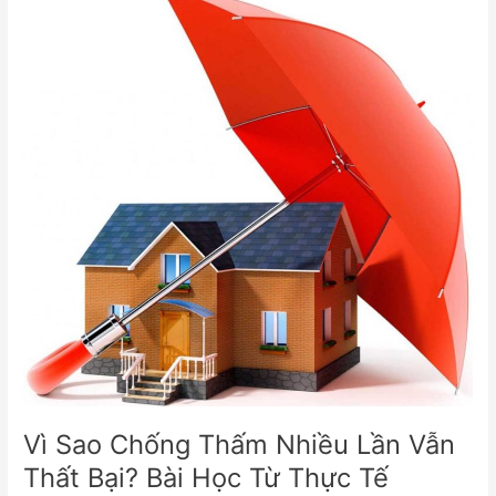
Sao
Chống
Thấm
Nhiều
Lần
Vẫn
Thất
Bại?
Bài
Học
Từ
Thực
Tế
Vì Sao Chống Thấm Nhiều Lần Vẫn
Thất Bại? Bài Học Từ Thực Tế