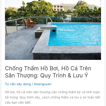
Thấm
Hồ
Bơi,
Hồ
Cá
Trên
Sân
Thượng:
Quy
Trình
&
Lưu
Ý
Chống Thấm Hồ Bơi, Hồ Cá Trên
Sân Thượng: Quy Trình & Lưu Ý
Tư vấn xây dựng
/
Hoanguyen
Hồ bơi, hồ cá trên sân thượng cần chống thấm kỹ và tính toán
tải trọng. Quy trình xây, cách chống thấm và lưu ý an toàn kết
cấu bạn cần biết.