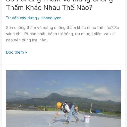
Thấm Khác Nhau Thế Nào?
Tư vấn xây dựng
/
Hoanguyen
Sơn chống thấm và màng chống thấm khác nhau thế nào? So
sánh chi tiết bản chất, cách thi công, ưu nhược điểm và khi
nào nên dùng loại nào.
Đọc thêm »
CÔNG
TRÌNH
CHỐNG
THẤM
QUY
MÔ
YÊU
CẦU
KỸ