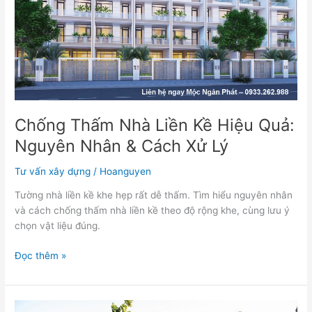
Hiệu
Quả:
Nguyên
Nhân
&
Cách
Xử
Chống Thấm Nhà Liền Kề Hiệu Quả:
Lý
Nguyên Nhân & Cách Xử Lý
Tư vấn xây dựng
/
Hoanguyen
Tường nhà liền kề khe hẹp rất dễ thấm. Tìm hiểu nguyên nhân
và cách chống thấm nhà liền kề theo độ rộng khe, cùng lưu ý
chọn vật liệu đúng.
Đọc thêm »
Chống