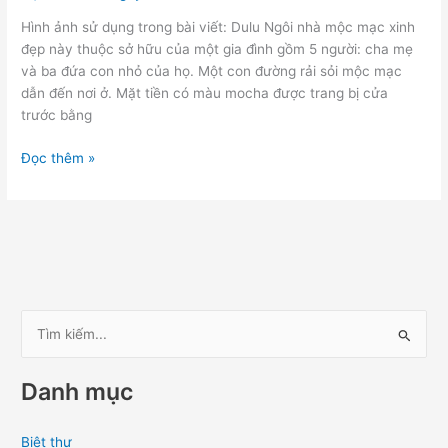
Hình ảnh sử dụng trong bài viết: Dulu Ngôi nhà mộc mạc xinh
đẹp này thuộc sở hữu của một gia đình gồm 5 người: cha mẹ
và ba đứa con nhỏ của họ. Một con đường rải sỏi mộc mạc
dẫn đến nơi ở. Mặt tiền có màu mocha được trang bị cửa
trước bằng
Đọc thêm »
T
ì
Danh mục
m
k
Biệt thự
i