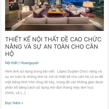
CAO
CHỨC
NĂNG
VÀ
SỰ
AN
TOÀN
THIẾT KẾ NỘI THẤT ĐỀ CAO CHỨC
CHO
NĂNG VÀ SỰ AN TOÀN CHO CĂN
CĂN
HỘ
HỘ
Nội thất
/
Hoanguyen
Hình ảnh sử dụng trong bài viết: López Duplan Chức năng và
sự an toàn là những tính từ mô tả thiết kế cho căn hộ có sơ đồ
mặt bằng hình tròn rộng rãi này, trong đó các không gian được
phân bổ bằng cách sử dụng mô-đun thang máy làm trục
chính, và […]
Đọc thêm »