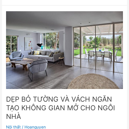
DẸP
BỎ
TƯỜNG
VÀ
VÁCH
NGĂN
TẠO
KHÔNG
GIAN
MỞ
CHO
NGÔI
NHÀ
DẸP BỎ TƯỜNG VÀ VÁCH NGĂN
TẠO KHÔNG GIAN MỞ CHO NGÔI
NHÀ
Nội thất
/
Hoanguyen