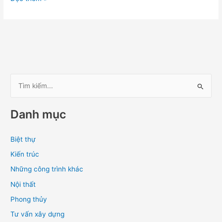
T
ì
Danh mục
m
k
Biệt thự
i
Kiến trúc
ế
m
Những công trình khác
:
Nội thất
Phong thủy
Tư vấn xây dựng