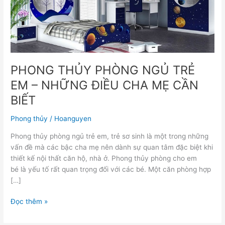
–
NHỮNG
ĐIỀU
CHA
MẸ
CẦN
PHONG THỦY PHÒNG NGỦ TRẺ
BIẾT
EM – NHỮNG ĐIỀU CHA MẸ CẦN
BIẾT
Phong thủy
/
Hoanguyen
Phong thủy phòng ngủ trẻ em, trẻ sơ sinh là một trong những
vấn đề mà các bậc cha mẹ nên dành sự quan tâm đặc biệt khi
thiết kế nội thất căn hộ, nhà ở. Phong thủy phòng cho em
bé là yếu tố rất quan trọng đối với các bé. Một căn phòng hợp
[…]
Đọc thêm »