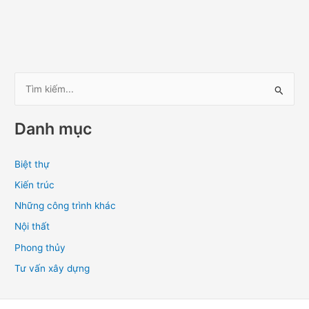
T
ì
Danh mục
m
k
Biệt thự
i
Kiến trúc
ế
m
Những công trình khác
:
Nội thất
Phong thủy
Tư vấn xây dựng