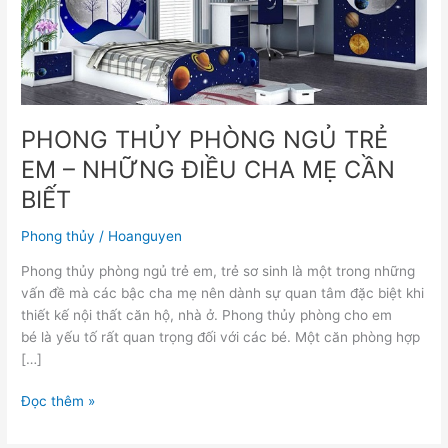
–
NHỮNG
ĐIỀU
CHA
MẸ
CẦN
PHONG THỦY PHÒNG NGỦ TRẺ
BIẾT
EM – NHỮNG ĐIỀU CHA MẸ CẦN
BIẾT
Phong thủy
/
Hoanguyen
Phong thủy phòng ngủ trẻ em, trẻ sơ sinh là một trong những
vấn đề mà các bậc cha mẹ nên dành sự quan tâm đặc biệt khi
thiết kế nội thất căn hộ, nhà ở. Phong thủy phòng cho em
bé là yếu tố rất quan trọng đối với các bé. Một căn phòng hợp
[…]
Đọc thêm »