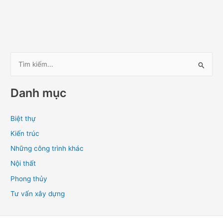
T
ì
Danh mục
m
k
Biệt thự
i
Kiến trúc
ế
m
Những công trình khác
:
Nội thất
Phong thủy
Tư vấn xây dựng