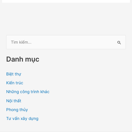
T
ì
Danh mục
m
k
Biệt thự
i
Kiến trúc
ế
m
Những công trình khác
:
Nội thất
Phong thủy
Tư vấn xây dựng