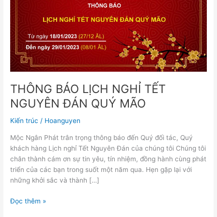
ĐÁN
QUÝ
MÃO
THÔNG BÁO LỊCH NGHỈ TẾT
NGUYÊN ĐÁN QUÝ MÃO
Kiến trúc
/
Hoanguyen
Mộc Ngân Phát trân trọng thông báo đến Quý đối tác, Quý
khách hàng Lịch nghỉ Tết Nguyên Đán của chúng tôi Chúng tôi
chân thành cám ơn sự tin yêu, tín nhiệm, đồng hành cùng phát
triển của các bạn trong suốt một năm qua. Hẹn gặp lại với
những khởi sắc và thành […]
Đọc thêm »