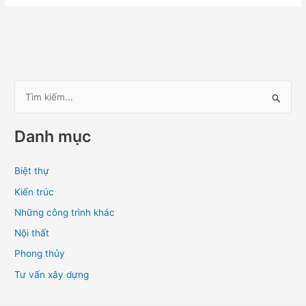
T
ì
Danh mục
m
k
Biệt thự
i
Kiến trúc
ế
m
Những công trình khác
:
Nội thất
Phong thủy
Tư vấn xây dựng