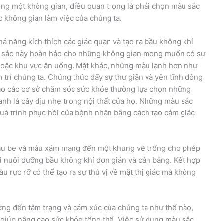
ong một không gian, điều quan trọng là phải chọn màu sắc
c không gian làm việc của chúng ta.
ả năng kích thích các giác quan và tạo ra bầu không khí
u sắc này hoàn hảo cho những không gian mong muốn có sự
hoặc khu vực ăn uống. Mặt khác, những màu lạnh hơn như
m trí chúng ta. Chúng thúc đẩy sự thư giãn và yên tĩnh đồng
 sao các cơ sở chăm sóc sức khỏe thường lựa chọn những
 lá cây dịu nhẹ trong nội thất của họ. Những màu sắc
quá trình phục hồi của bệnh nhân bằng cách tạo cảm giác
màu be và màu xám mang đến một khung vẽ trống cho phép
i nuôi dưỡng bầu không khí đơn giản và cân bằng. Kết hợp
u rực rỡ có thể tạo ra sự thú vị về mặt thị giác mà không
ng đến tâm trạng và cảm xúc của chúng ta như thế nào,
a giúp nâng cao sức khỏe tổng thể. Việc sử dụng màu sắc