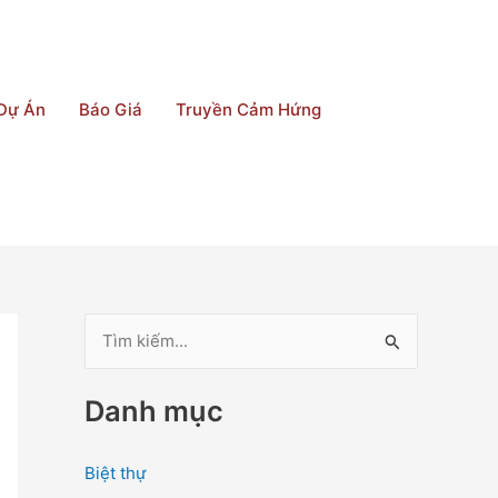
Dự Án
Báo Giá
Truyền Cảm Hứng
T
ì
Danh mục
m
k
Biệt thự
i