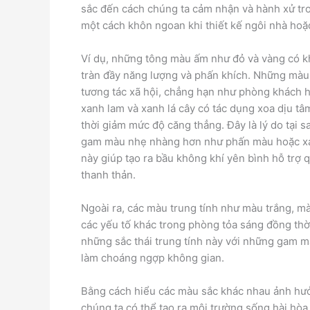
sắc đến cách chúng ta cảm nhận và hành xử tr
một cách khôn ngoan khi thiết kế ngôi nhà hoặ
Ví dụ, những tông màu ấm như đỏ và vàng có kh
tràn đầy năng lượng và phấn khích. Những mà
tương tác xã hội, chẳng hạn như phòng khách 
xanh lam và xanh lá cây có tác dụng xoa dịu tâ
thời giảm mức độ căng thẳng. Đây là lý do tại
gam màu nhẹ nhàng hơn như phấn màu hoặc xanh
này giúp tạo ra bầu không khí yên bình hỗ trợ 
thanh thản.
Ngoài ra, các màu trung tính như màu trắng, 
các yếu tố khác trong phòng tỏa sáng đồng thờ
những sắc thái trung tính này với những gam mà
làm choáng ngợp không gian.
Bằng cách hiểu các màu sắc khác nhau ảnh hưở
chúng ta có thể tạo ra môi trường sống hài hò