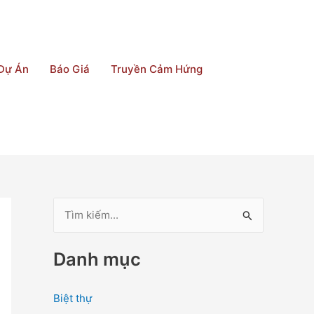
Dự Án
Báo Giá
Truyền Cảm Hứng
T
ì
Danh mục
m
k
Biệt thự
i