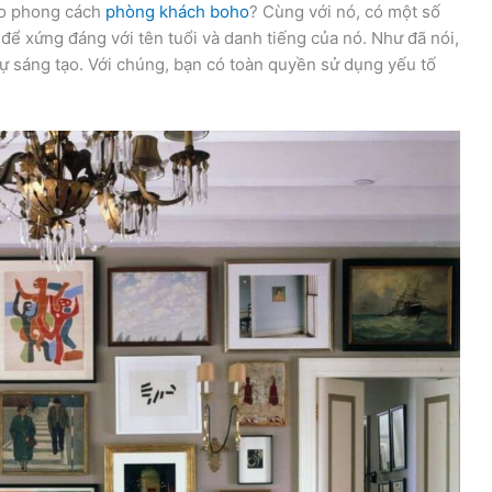
tạo phong cách
phòng khách boho
? Cùng với nó, có một số
 xứng đáng với tên tuổi và danh tiếng của nó. Như đã nói,
sự sáng tạo. Với chúng, bạn có toàn quyền sử dụng yếu tố