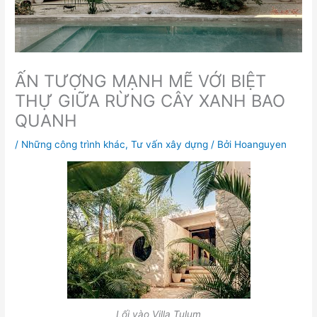
ẤN TƯỢNG MẠNH MẼ VỚI BIỆT
THỰ GIỮA RỪNG CÂY XANH BAO
QUANH
/
Những công trình khác
,
Tư vấn xây dựng
/ Bởi
Hoanguyen
Lối vào Villa Tulum