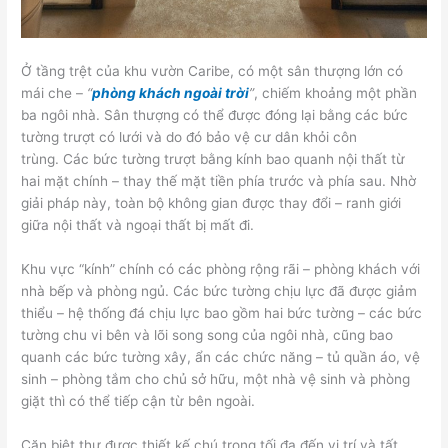
Ở tầng trệt của khu vườn Caribe, có một sân thượng lớn có
mái che –
“
phòng khách ngoài trời
”
, chiếm khoảng một phần
ba ngôi nhà. Sân thượng có thể được đóng lại bằng các bức
tường trượt có lưới và do đó bảo vệ cư dân khỏi côn
trùng. Các bức tường trượt bằng kính bao quanh nội thất từ ​​
hai mặt chính – thay thế mặt tiền phía trước và phía sau. Nhờ
giải pháp này, toàn bộ không gian được thay đổi – ranh giới
giữa nội thất và ngoại thất bị mất đi.
Khu vực “kính” chính có các phòng rộng rãi – phòng khách với
nhà bếp và phòng ngủ. Các bức tường chịu lực đã được giảm
thiểu – hệ thống đá chịu lực bao gồm hai bức tường – các bức
tường chu vi bên và lõi song song của ngôi nhà, cũng bao
quanh các bức tường xây, ẩn các chức năng – tủ quần áo, vệ
sinh – phòng tắm cho chủ sở hữu, một nhà vệ sinh và phòng
giặt thì có thể tiếp cận từ bên ngoài.
Căn biệt thự được thiết kế chú trọng tối đa đến vị trí và tất