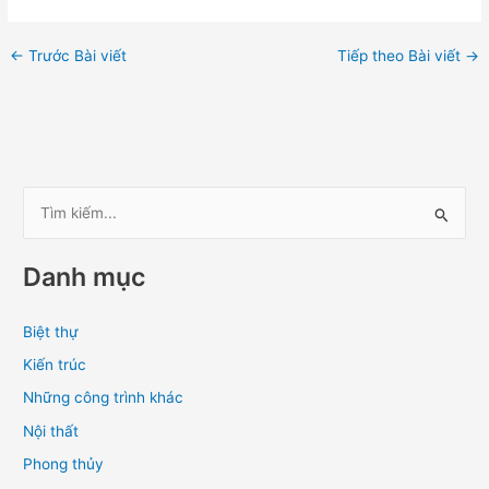
←
Trước Bài viết
Tiếp theo Bài viết
→
T
ì
Danh mục
m
k
Biệt thự
i
Kiến trúc
ế
m
Những công trình khác
:
Nội thất
Phong thủy